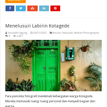
Read More »
Menelusuri Labirin Kotagede
Yuniadhi Agung
29/11/2023
Article
,
Featured
,
Mobile Photography
0
2,827
Para pencinta fotografi menikmati kehangatan warga Kotagede.
Mereka memasuki ruang-ruang personal dan menjadi bagian dari
warga.