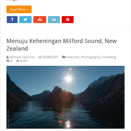
Read More »
Menuju Keheningan Milford Sound, New
Zealand
Ahmad Zamroni
30/08/2021
Featured
,
Photography
,
Travelling
0
4,461