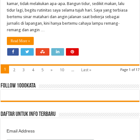
kamar, tidak melakukan apa-apa. Bangun tidur, sedikit makan, lalu
tidur lagi, begitu rutinitas saya selama tujuh hari. Saya yang terbiasa
bertemu sinar matahari dan angin jalanan saat bekerja sebagai
jurnalis di lapangan, kini hanya bertemu cahaya lampu remang-
remang dan angin …
Read More »
1
2
3
4
5
»
10
...
Last »
Page 1 of 17
FOLLOW 1000kata
DAFTAR UNTUK INFO TERBARU
Email Address