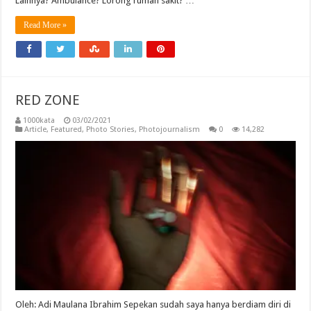
Lainnya? Ambulance? Lorong rumah sakit? …
Read More »
RED ZONE
1000kata
03/02/2021
Article
,
Featured
,
Photo Stories
,
Photojournalism
0
14,282
Oleh: Adi Maulana Ibrahim Sepekan sudah saya hanya berdiam diri di