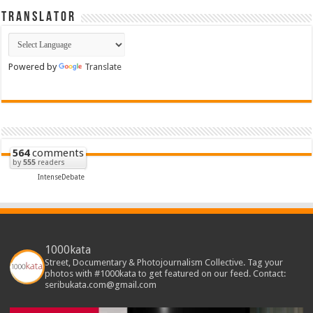
T R A N S L A T O R
Powered by
Translate
564
comments
by
555
readers
IntenseDebate
1000kata
Street, Documentary & Photojournalism Collective. Tag your
photos with #1000kata to get featured on our feed. Contact:
seribukata.com@gmail.com