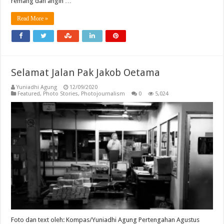
remang dan angin …
Read More »
Selamat Jalan Pak Jakob Oetama
Yuniadhi Agung
12/09/2020
Featured
,
Photo Stories
,
Photojournalism
0
5,024
Foto dan text oleh: Kompas/Yuniadhi Agung Pertengahan Agustus