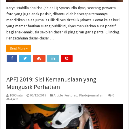
Karya: Nabilla Khairisa (Kelas II) Syamsudin Ilyas, seorang pewarta
foto yang juga anak pesisir, dibantu oleh beberapa temannya
mendirikan Kelas Jurnalis Cilik di pesisir teluk Jakarta. Lewat kelas kecil
yang memanfaatkan ruang publik ini, Ilyas menularkan aura positif
bagi anak-anak usia sekolah dasar di pinggiran garis pantai Cilincing.
Pengetahuan dasar-dasar …
Read More »
APFI 2019: Sisi Kemanusiaan yang
Mengusik Perhatian
1000kata
06/12/2019
Article
,
Featured
,
Photojournalism
0
4,482