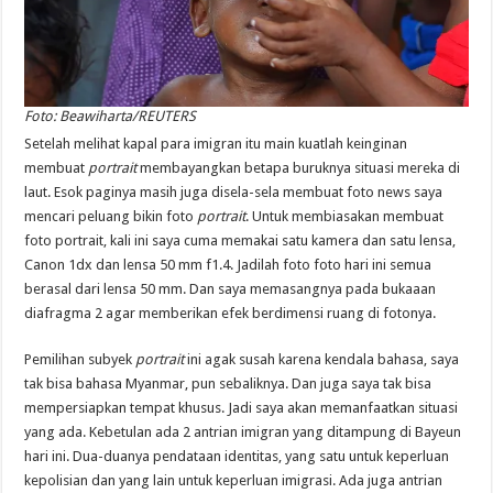
Foto: Beawiharta/REUTERS
Setelah melihat kapal para imigran itu main kuatlah keinginan
membuat
portrait
membayangkan betapa buruknya situasi mereka di
laut. Esok paginya masih juga disela-sela membuat foto news saya
mencari peluang bikin foto
portrait
. Untuk membiasakan membuat
foto portrait, kali ini saya cuma memakai satu kamera dan satu lensa,
Canon 1dx dan lensa 50 mm f1.4. Jadilah foto foto hari ini semua
berasal dari lensa 50 mm. Dan saya memasangnya pada bukaaan
diafragma 2 agar memberikan efek berdimensi ruang di fotonya.
Pemilihan subyek
portrait
ini agak susah karena kendala bahasa, saya
tak bisa bahasa Myanmar, pun sebaliknya. Dan juga saya tak bisa
mempersiapkan tempat khusus. Jadi saya akan memanfaatkan situasi
yang ada. Kebetulan ada 2 antrian imigran yang ditampung di Bayeun
hari ini. Dua-duanya pendataan identitas, yang satu untuk keperluan
kepolisian dan yang lain untuk keperluan imigrasi. Ada juga antrian