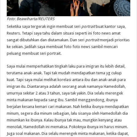
Foto: Beawiharta/REUTERS
Seketika saya tergerak ingin membuat seri
portrait
buat kantor saya,
Reuters. Tetapi saya tahu dalam situasi seperti ini foto news amat
sangat dibutuhkan dan diutamakan. Dan seri
portrait
menjadi prioritas
ke sekian. Jadilah saya membuat foto foto news sambil mencari
peluang membuat seri portrait.
Saya mulai memperhatikan tingkah laku para imigran itu lebih detail,
terutama anak-anak. Tapi tak mudah mendapatkan tema yg cukup
kuat. Tapi saya mulai melihat korelasi antara ibu dan anak-anak para
imigran itu. Diantaranya adalah seorang anak namanya Hamedollah,
umurnya sekitar 2 atau 3 tahun, saya tak yakin. Dia selalu merengek
minta makanan kepada sang ibu. Sambil menggendong, ibunya
berjalan kesana kemari cari makanan. Nah ketika ibunya mendapatkan
minum, segera dia minum sebagian, lalu sisanya oleh Hamedollah dia
minumkan ke ibunya. Kalau ibunya tak mau, mungkin kenyang atau
menolak, Hamedollah ini memaksa. Pokoknya ibunya ini harus minum.
Juga soal makanan. Dia selalu merengek minta makanan, ketika dapat,