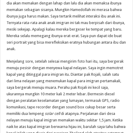
dia akan memakan dengan lahap dan lalu dia akan memaksa ibunya
memakan sebagian sisanya. Mungkin Hamedollah ini merasa bahwa
ibunya juga harus makan. Saya tertarik melihat interaksi ibu anak ini.
Ternyata rata-rata anak anak imigran ini tak mau berpisah dari ibunya,
meski sekejap. Apalagi kalau mereka bergeser ke tempat yang baru.
Mereka selalu memegang ibunya erat-erat. Saya pun dapat ide buat
seri portrait yang bisa merefleksikan eratnya hubungan antara ibu dan
anak.
Menjelang sore, setelah selesai mengirim foto hari itu, saya bergerak
menuju pesisir dengan menyewa kapal nelayan. Saya ingin memotret
kapal yang ditinggal para imigran itu. Diantar pak Rojali, salah satu
dari lima nelayan yang menemukan kapal para imigran pertamakali,
saya bergerak menuju muara. Perahu pak Rojali ini kecil saja,
ukurannya mungkin 10 meter kali 2 meter lebar. Bermesin diesel
dengan peralatan keselamatan yang lumayan, termasuk GPS, radio
komunikasi, tape recorder dengan sound box cukup besar serta
memiliki dua lempeng
solar cell
di atapnya. Perjalanan dari desa
nelayan menuju kapal imigran memakan waktu sekitar 1,5 jam. Ketika
naik ke atas kapal imigran berwarna hijau ini, barulah saya tahu bahwa