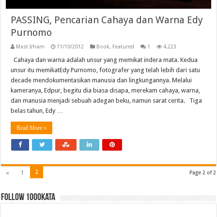
PASSING, Pencarian Cahaya dan Warna Edy
Purnomo
Mast Irham
11/10/2012
Book
,
Featured
1
4,223
Cahaya dan warna adalah unsur yang memikat indera mata. Kedua
unsur itu memikatEdy Purnomo, fotografer yang telah lebih dari satu
decade mendokumentasikan manusia dan lingkungannya. Melalui
kameranya, Edpur, begitu dia biasa disapa, merekam cahaya, warna,
dan manusia menjadi sebuah adegan beku, namun sarat cerita. Tiga
belas tahun, Edy …
Read More »
2
«
1
Page 2 of 2
FOLLOW 1000kata