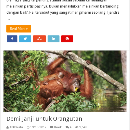
olahraga yang terpenting adalah bukan sebuah kemenangan
melainkan partisipasinya, bukan menaklukkan melainkan bertanding
dengan baik’. Hal tersebut yang sangat mengilhami seorang Tjandra
…
Read More »
Demi Janji untuk Orangutan
1000kata
19/10/2012
Book
4
9,548