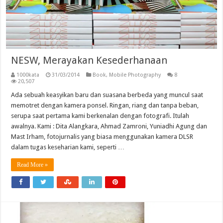
NESW, Merayakan Kesederhanaan
1000kata
31/03/2014
Book
,
Mobile Photography
8
20,507
Ada sebuah keasyikan baru dan suasana berbeda yang muncul saat
memotret dengan kamera ponsel. Ringan, riang dan tanpa beban,
serupa saat pertama kami berkenalan dengan fotografi. Itulah
awalnya. Kami : Dita Alangkara, Ahmad Zamroni, Yuniadhi Agung dan
Mast Irham, fotojurnalis yang biasa menggunakan kamera DLSR
dalam tugas keseharian kami, seperti …
Read More »